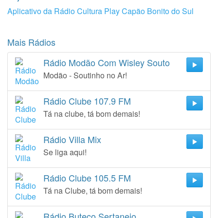
Aplicativo da Rádio Cultura Play Capão Bonito do Sul
Mais Rádios
Rádio Modão Com Wisley Souto
Modão - Soutinho no Ar!
Rádio Clube 107.9 FM
Tá na clube, tá bom demais!
Rádio Villa Mix
Se liga aqui!
Rádio Clube 105.5 FM
Tá na Clube, tá bom demais!
Rádio Buteco Sertanejo