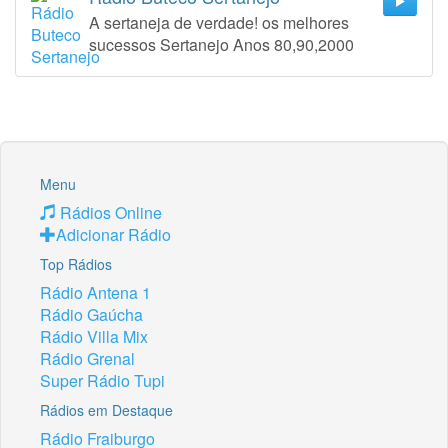
A sertaneja de verdade! os melhores
sucessos Sertanejo Anos 80,90,2000
Menu
Rádios Online
Adicionar Rádio
Top Rádios
Rádio Antena 1
Rádio Gaúcha
Rádio Villa Mix
Rádio Grenal
Super Rádio Tupi
Rádios em Destaque
Rádio Fraiburgo