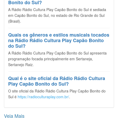
Bonito do Sul?
A Rádio Rádio Cultura Play Capão Bonito do Sul é sediada
em Capão Bonito do Sul, no estado de Rio Grande do Sul
(Brasil).
Quais os gêneros e estilos musicais tocados
na Rádio Rádio Cultura Play Capão Bonito
do Sul?
A Rádio Rádio Cultura Play Capão Bonito do Sul apresenta
programação focada principalmente em Sertaneja,
Sertanejo Raiz.
Qual é o site oficial da Rádio Rádio Cultura
Play Capão Bonito do Sul?
O site oficial da Rádio Rádio Cultura Play Capão Bonito do
Sul é
https://radioculturaplay.com.br/
.
Veja Mais