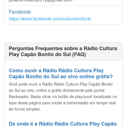
Facebook
https://www.facebook.com/culturatvoficial
Perguntas Frequentes sobre a Rádio Cultura
Play Capão Bonito do Sul (FAQ)
Como ouvir a Rádio Rádio Cultura Play
Capão Bonito do Sul ao vivo online grátis?
Você pode ouvir a Rádio Rádio Cultura Play Capão Bonito
do Sul ao vivo, online e grátis diretamente pelo portal
Rankeador. Basta clicar no botão de play/ouvir localizado no
topo desta página para iniciar a transmissão em tempo real
de forma simples.
De onde é a Rádio Rádio Cultura Play Capão