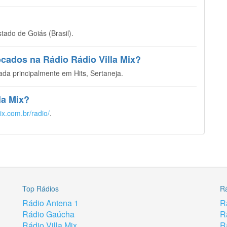
tado de Goiás (Brasil).
ocados na Rádio Rádio Villa Mix?
da principalmente em Hits, Sertaneja.
lla Mix?
mix.com.br/radio/
.
Top Rádios
R
Rádio Antena 1
R
Rádio Gaúcha
R
Rádio Villa Mix
R