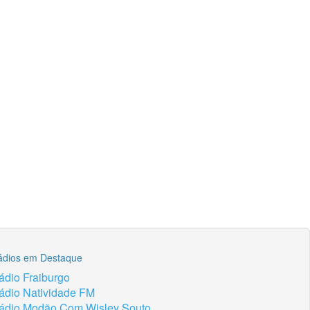
ádios em Destaque
ádio Fraiburgo
ádio Natividade FM
ádio Modão Com Wisley Souto