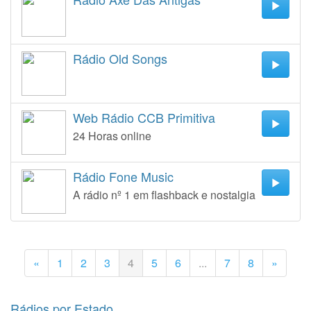
Rádio Old Songs
Web Rádio CCB Primitiva
24 Horas online
Rádio Fone Music
A rádio nº 1 em flashback e nostalgia
«
1
2
3
4
5
6
...
7
8
»
Rádios por Estado