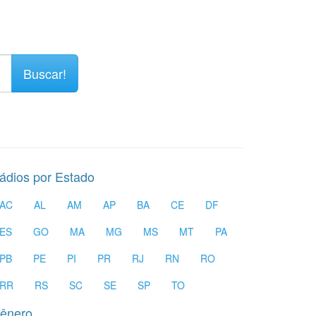
Buscar!
ádios por Estado
AC
AL
AM
AP
BA
CE
DF
ES
GO
MA
MG
MS
MT
PA
PB
PE
PI
PR
RJ
RN
RO
RR
RS
SC
SE
SP
TO
ênero