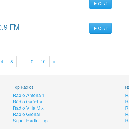
Ouvir
0.9 FM
Ouvir
4
5
...
9
10
»
Top Rádios
R
Rádio Antena 1
R
Rádio Gaúcha
R
Rádio Villa Mix
R
Rádio Grenal
R
Super Rádio Tupi
R