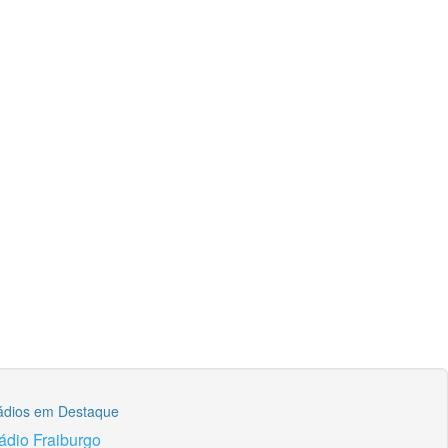
ádios em Destaque
ádio Fraiburgo