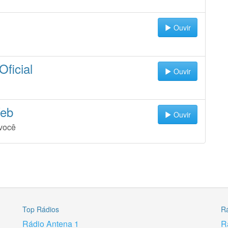
Ouvir
ficial
Ouvir
Web
Ouvir
 você
Top Rádios
R
Rádio Antena 1
R