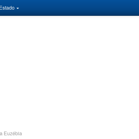
 Estado
a Euzébia