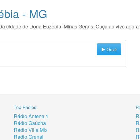
ébia - MG
io da cidade de Dona Euzébia, Minas Gerais. Ouça ao vivo agor
Ouvir
Top Rádios
R
Rádio Antena 1
R
Rádio Gaúcha
R
Rádio Villa Mix
R
Rádio Grenal
R