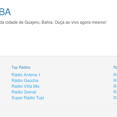
 BA
io da cidade de Guajeru, Bahia. Ouça ao vivo agora mesmo!
Top Rádios
R
Rádio Antena 1
R
Rádio Gaúcha
R
Rádio Villa Mix
R
Rádio Grenal
R
Super Rádio Tupi
R