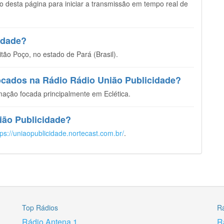
opo desta página para iniciar a transmissão em tempo real de
idade?
ão Poço, no estado de Pará (Brasil).
tocados na Rádio Rádio União Publicidade?
ação focada principalmente em Eclética.
nião Publicidade?
tps://uniaopublicidade.nortecast.com.br/
.
Top Rádios
R
Rádio Antena 1
R