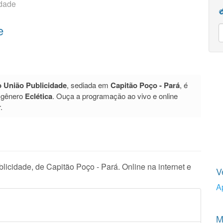
idade
e
 União Publicidade
, sediada em
Capitão Poço - Pará
, é
 gênero
Eclética
. Ouça a programação ao vivo e online
.
icidade, de Capitão Poço - Pará. Online na internet e
V
A
M