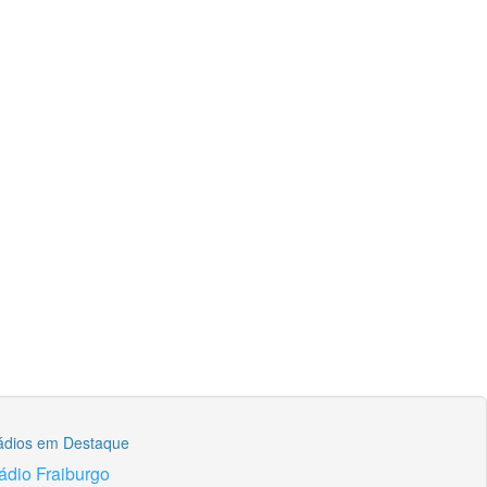
ádios em Destaque
ádio Fraiburgo