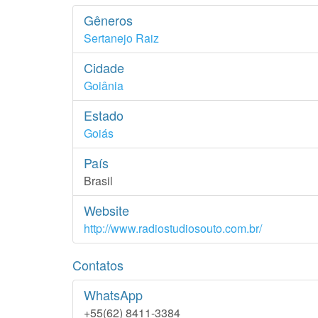
Gêneros
Sertanejo Raiz
Cidade
Goiânia
Estado
Goiás
País
Brasil
Website
http://www.radiostudiosouto.com.br/
Contatos
WhatsApp
+55(62) 8411-3384