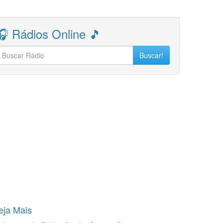
🎧 Rádios Online 🎵
Buscar!
eja Mais