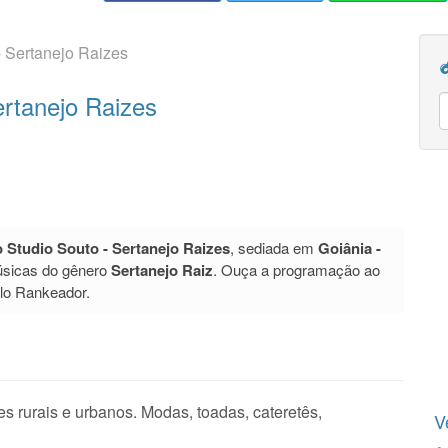
- Sertanejo Raizes
ertanejo Raizes
 Studio Souto - Sertanejo Raizes
, sediada em
Goiânia -
úsicas do gênero
Sertanejo Raiz
. Ouça a programação ao
elo Rankeador.
s rurais e urbanos. Modas, toadas, cateretês,
V