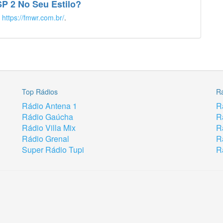
SP 2 No Seu Estilo?
é
https://fmwr.com.br/
.
Top Rádios
R
Rádio Antena 1
R
Rádio Gaúcha
R
Rádio Villa Mix
R
Rádio Grenal
R
Super Rádio Tupi
R