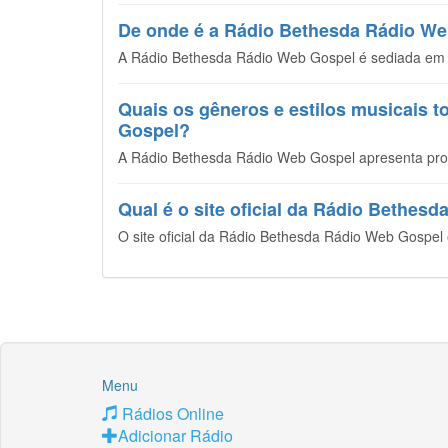
De onde é a Rádio Bethesda Rádio W
A Rádio Bethesda Rádio Web Gospel é sediada em Ar
Quais os gêneros e estilos musicais 
Gospel?
A Rádio Bethesda Rádio Web Gospel apresenta pro
Qual é o site oficial da Rádio Bethes
O site oficial da Rádio Bethesda Rádio Web Gospel
Menu
Rádios Online
Adicionar Rádio