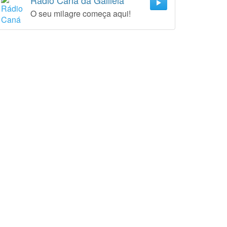
Rádio Caná da Galiléia
O seu milagre começa aqui!