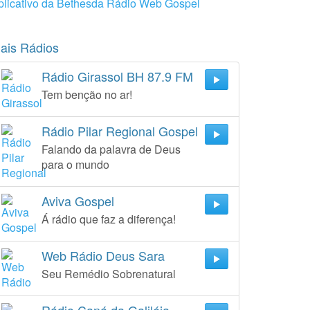
plicativo da Bethesda Rádio Web Gospel
ais Rádios
Rádio Girassol BH 87.9 FM
Tem benção no ar!
Rádio Pilar Regional Gospel
Falando da palavra de Deus
para o mundo
Aviva Gospel
Á rádio que faz a diferença!
Web Rádio Deus Sara
Seu Remédio Sobrenatural