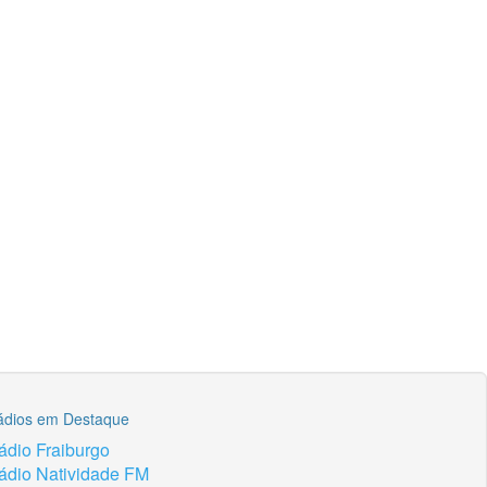
ádios em Destaque
ádio Fraiburgo
ádio Natividade FM