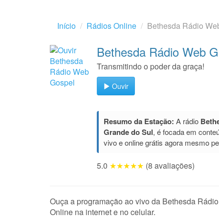
Início
Rádios Online
Bethesda Rádio We
Bethesda Rádio Web G
Transmitindo o poder da graça!
Ouvir
Resumo da Estação:
A rádio
Beth
Grande do Sul
, é focada em cont
vivo e online grátis agora mesmo p
5.0
★★★★★
(8 avaliações)
Ouça a programação ao vivo da Bethesda Rádio 
Online na internet e no celular.