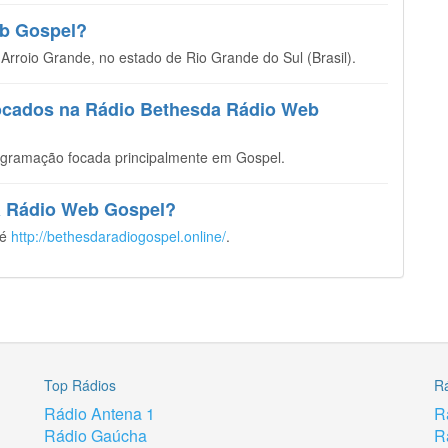
eb Gospel?
roio Grande, no estado de Rio Grande do Sul (Brasil).
tocados na Rádio Bethesda Rádio Web
gramação focada principalmente em Gospel.
da Rádio Web Gospel?
 é
http://bethesdaradiogospel.online/
.
Top Rádios
R
Rádio Antena 1
R
Rádio Gaúcha
R