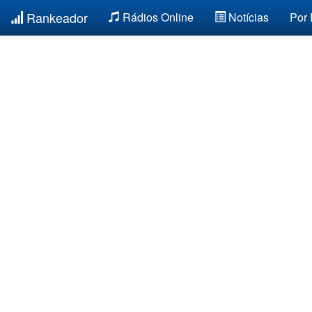
Rankeador
Rádios Online
Notícias
Por