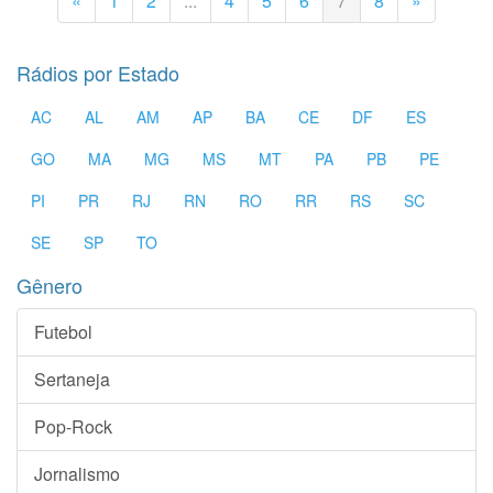
«
1
2
...
4
5
6
7
8
»
Rádios por Estado
AC
AL
AM
AP
BA
CE
DF
ES
GO
MA
MG
MS
MT
PA
PB
PE
PI
PR
RJ
RN
RO
RR
RS
SC
SE
SP
TO
Gênero
Futebol
Sertaneja
Pop-Rock
Jornalismo