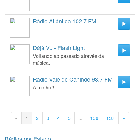
Rádio Atlântida 102.7 FM
Déjà Vu - Flash Light
Voltando ao passado através da
música.
Radio Vale do Canindé 93.7 FM
A melhor!
«
1
2
3
4
5
...
136
137
»
Rádios por Estado