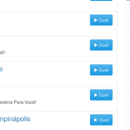
Ouvir
Ouvir
al!
e
Ouvir
Ouvir
estina Para Você!
mpinápolis
Ouvir