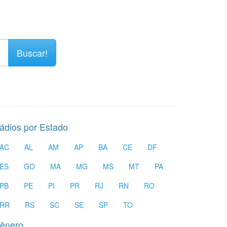
Buscar!
ádios por Estado
AC
AL
AM
AP
BA
CE
DF
ES
GO
MA
MG
MS
MT
PA
PB
PE
PI
PR
RJ
RN
RO
RR
RS
SC
SE
SP
TO
ênero