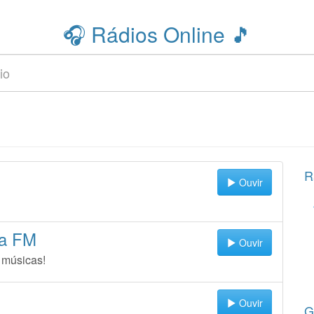
🎧 Rádios Online 🎵
R
Ouvir
ra FM
Ouvir
 músicas!
Ouvir
G