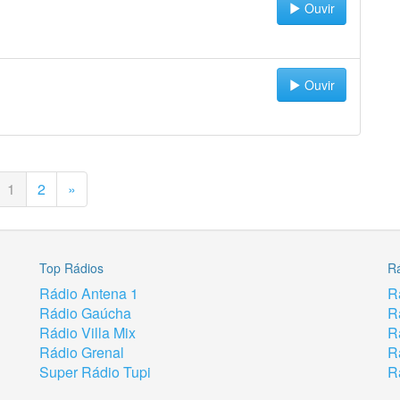
Ouvir
Ouvir
1
2
»
Top Rádios
R
Rádio Antena 1
R
Rádio Gaúcha
R
Rádio Villa Mix
R
Rádio Grenal
R
Super Rádio Tupi
R