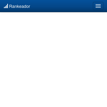
Rankeador
Togg
navig