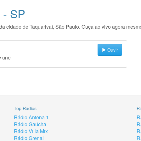
 - SP
io da cidade de Taquarivaí, São Paulo. Ouça ao vivo agora mesm
Ouvir
e une
Top Rádios
R
Rádio Antena 1
R
Rádio Gaúcha
R
Rádio Villa Mix
R
Rádio Grenal
R