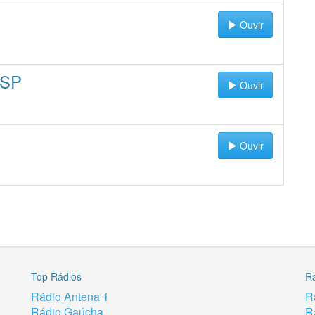
Ouvir
-SP
Ouvir
Ouvir
Top Rádios
R
Rádio Antena 1
R
Rádio Gaúcha
R