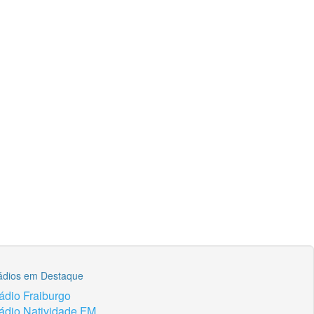
ádios em Destaque
ádio Fraiburgo
ádio Natividade FM