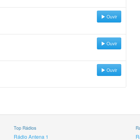
Ouvir
Ouvir
Ouvir
Top Rádios
R
Rádio Antena 1
R