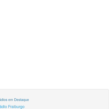
ádios em Destaque
ádio Fraiburgo