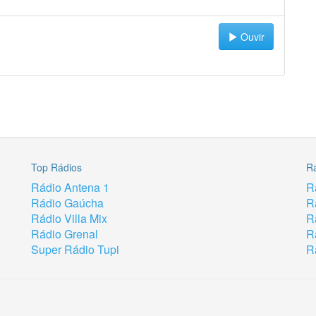
Ouvir
Top Rádios
R
Rádio Antena 1
R
Rádio Gaúcha
R
Rádio Villa Mix
R
Rádio Grenal
R
Super Rádio Tupi
R