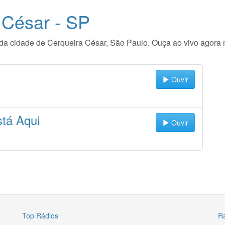
 César - SP
io da cidade de Cerqueira César, São Paulo. Ouça ao vivo agor
Ouvir
tá Aqui
Ouvir
Top Rádios
R