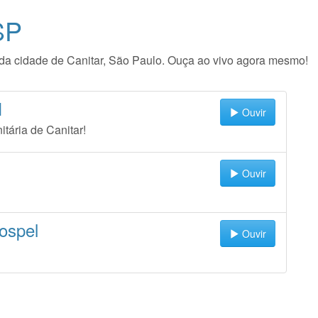
SP
io da cidade de Canitar, São Paulo. Ouça ao vivo agora mesmo!
M
Ouvir
itária de Canitar!
Ouvir
ospel
Ouvir