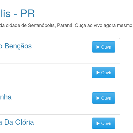
is - PR
io da cidade de Sertanópolis, Paraná. Ouça ao vivo agora mesmo
o Bençãos
Ouvir
Ouvir
inha
Ouvir
 Da Glória
Ouvir