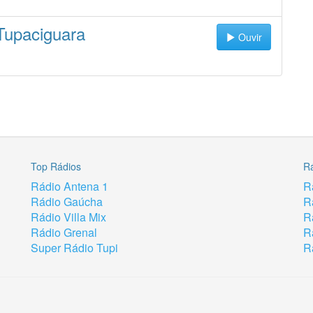
Tupaciguara
Ouvir
Top Rádios
R
Rádio Antena 1
R
Rádio Gaúcha
R
Rádio Villa Mix
R
Rádio Grenal
R
Super Rádio Tupi
R