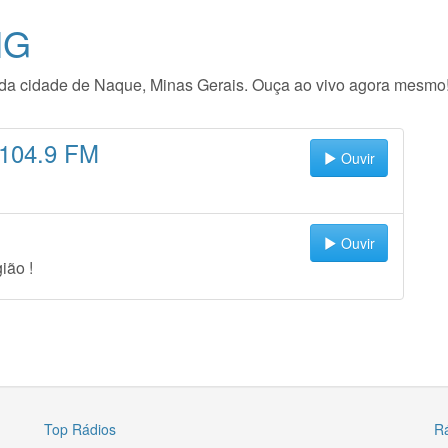
MG
io da cidade de Naque, Minas Gerais. Ouça ao vivo agora mesmo
 104.9 FM
Ouvir
Ouvir
ião !
Top Rádios
R