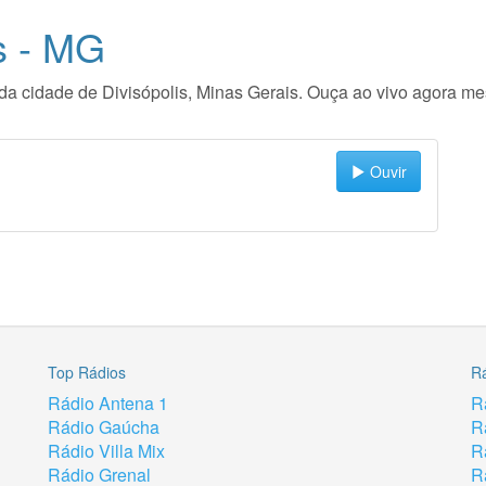
s - MG
o da cidade de Divisópolis, Minas Gerais. Ouça ao vivo agora m
Ouvir
Top Rádios
R
Rádio Antena 1
R
Rádio Gaúcha
R
Rádio Villa Mix
R
Rádio Grenal
R