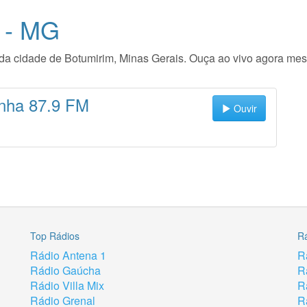
 - MG
io da cidade de Botumirim, Minas Gerais. Ouça ao vivo agora me
inha 87.9 FM
Ouvir
Top Rádios
R
Rádio Antena 1
R
Rádio Gaúcha
R
Rádio Villa Mix
R
Rádio Grenal
R