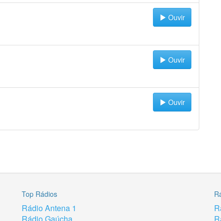
Ouvir
Ouvir
Ouvir
Top Rádios
R
Rádio Antena 1
R
Rádio Gaúcha
R