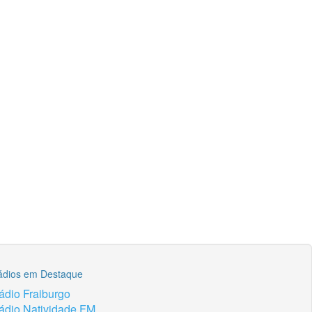
ádios em Destaque
ádio Fraiburgo
ádio Natividade FM