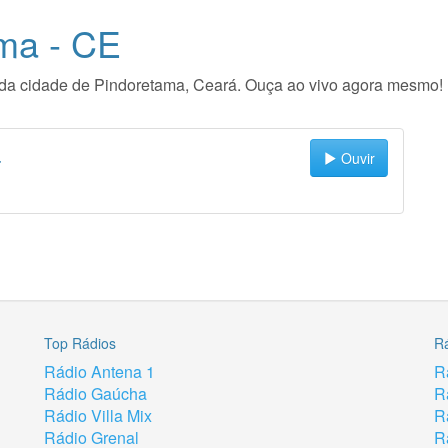
ma - CE
io da cidade de Pindoretama, Ceará. Ouça ao vivo agora mesmo!
a
Ouvir
Top Rádios
R
Rádio Antena 1
R
Rádio Gaúcha
R
Rádio Villa Mix
R
Rádio Grenal
R