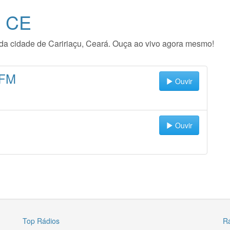
- CE
o da cidade de Caririaçu, Ceará. Ouça ao vivo agora mesmo!
 FM
Ouvir
Ouvir
Top Rádios
R