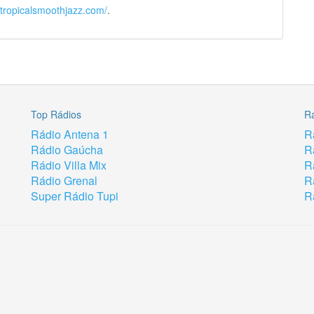
//tropicalsmoothjazz.com/
.
Top Rádios
R
Rádio Antena 1
R
Rádio Gaúcha
R
Rádio Villa Mix
R
Rádio Grenal
R
Super Rádio Tupi
R