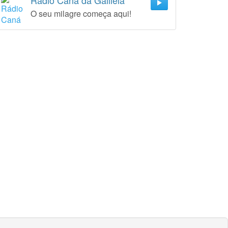
Rádio Caná da Galiléia
O seu milagre começa aqui!