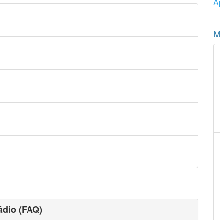
A
M
ádio (FAQ)