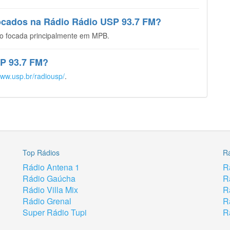
tocados na Rádio Rádio USP 93.7 FM?
o focada principalmente em MPB.
SP 93.7 FM?
www.usp.br/radiousp/
.
Top Rádios
R
Rádio Antena 1
R
Rádio Gaúcha
R
Rádio Villa Mix
R
Rádio Grenal
R
Super Rádio Tupi
R