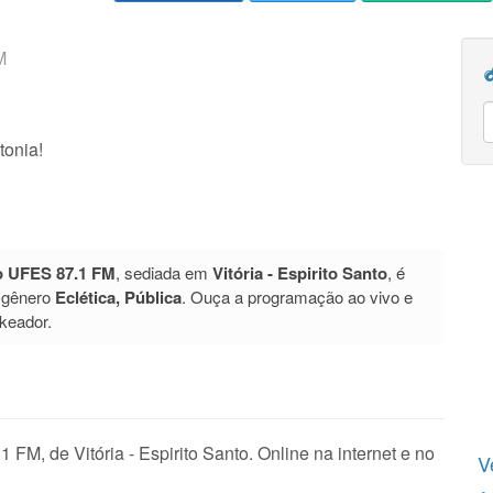
M
tonia!
o UFES 87.1 FM
, sediada em
Vitória - Espirito Santo
, é
 gênero
Eclética, Pública
. Ouça a programação ao vivo e
keador.
M, de Vitória - Espirito Santo. Online na internet e no
V