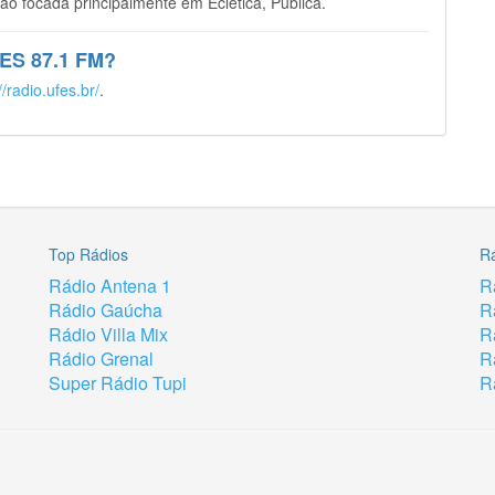
 focada principalmente em Eclética, Pública.
UFES 87.1 FM?
//radio.ufes.br/
.
Top Rádios
R
Rádio Antena 1
R
Rádio Gaúcha
R
Rádio Villa Mix
R
Rádio Grenal
R
Super Rádio Tupi
R