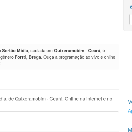
 Sertão Mídia
, sediada em
Quixeramobim - Ceará
, é
 gênero
Forró, Brega
. Ouça a programação ao vivo e online
.
ia, de Quixeramobim - Ceará. Online na internet e no
V
A
M