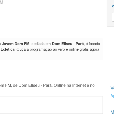
FM
o Jovem Dom FM
, sediada em
Dom Eliseu - Pará
, é focada
o
Eclética
. Ouça a programação ao vivo e online grátis agora
 FM, de Dom Eliseu - Pará. Online na internet e no
V
A
M